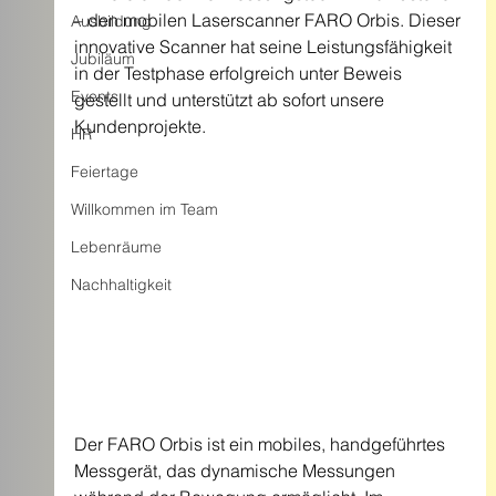
– den mobilen Laserscanner FARO Orbis. Dieser 
Ausbildung
innovative Scanner hat seine Leistungsfähigkeit 
Jubiläum
in der Testphase erfolgreich unter Beweis 
Events
gestellt und unterstützt ab sofort unsere 
Kundenprojekte.
HR
Feiertage
Willkommen im Team
Lebenräume
Nachhaltigkeit
Der FARO Orbis ist ein mobiles, handgeführtes 
Messgerät, das dynamische Messungen 