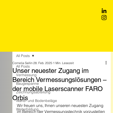
All Posts
Cornelia Sallin
28. Feb. 2025
1 Min. Lesezeit
All Posts
Unser neuester Zugang im
Vermessung
Bereich Vermessungslösungen –
Baugespanne
der mobile Laserscanner FARO
Zeichnungsabteilung
Orbis
Wand- und Bodenbeläge
Wir freuen uns, Ihnen unseren neuesten Zugang 
Weiterbildung
im Bereich der Vermessungstechnik vorzustellen 