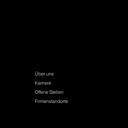
Drohnen in der Vermessung – Teil 2:
Grosse Mengen, schnell erfasst
Keller + Steiner AG
Über uns
Karriere
Offene Stellen
Firmenstandorte