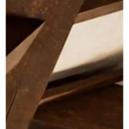
Zeichnungsbüro: 300 Jahre
Geschichte. In 66 Sekunden
erlebbar
Unser Team hat das historische Baudenkmal in Seengen
vollständig digital erfasst. Das Ergebnis: ein
detailreiches 3D-Modell – jetzt als Video.