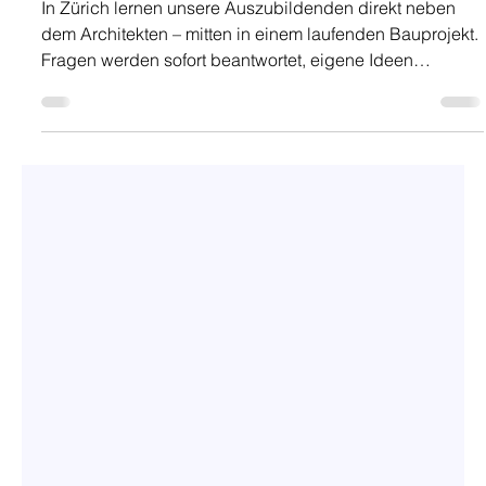
Hrvoje Kovacevic
19. Juni
1 Min. Lesezeit
Lernen wo's zählt – mitten im
Projekt
In Zürich lernen unsere Auszubildenden direkt neben
dem Architekten – mitten in einem laufenden Bauprojekt.
Fragen werden sofort beantwortet, eigene Ideen
eingebracht. So wächst man in den Beruf hinein.