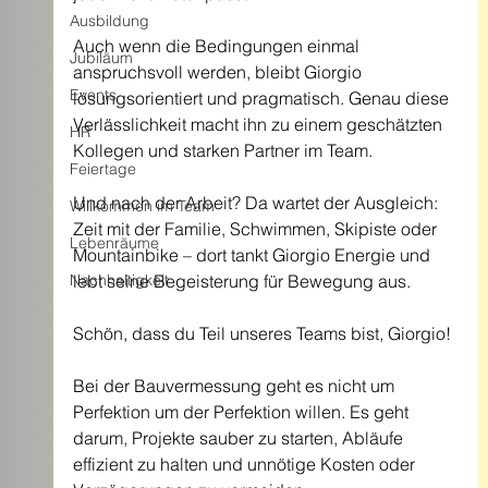
Ausbildung
Auch wenn die Bedingungen einmal 
Jubiläum
anspruchsvoll werden, bleibt Giorgio 
Events
lösungsorientiert und pragmatisch. Genau diese 
Verlässlichkeit macht ihn zu einem geschätzten 
HR
Kollegen und starken Partner im Team.
Feiertage
Und nach der Arbeit? Da wartet der Ausgleich: 
Willkommen im Team
Zeit mit der Familie, Schwimmen, Skipiste oder 
Lebenräume
Mountainbike – dort tankt Giorgio Energie und 
Nachhaltigkeit
lebt seine Begeisterung für Bewegung aus.
Schön, dass du Teil unseres Teams bist, Giorgio!
Bei der Bauvermessung geht es nicht um 
Perfektion um der Perfektion willen. Es geht 
darum, Projekte sauber zu starten, Abläufe 
effizient zu halten und unnötige Kosten oder 