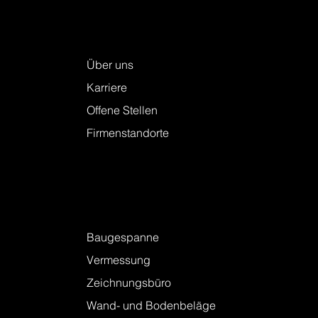
Drohnen in der Vermessung – Teil 2:
Grosse Mengen, schnell erfasst
Keller + Steiner AG
Über uns
Karriere
Offene Stellen
Firmenstandorte
Leistungen
Baugespanne
Vermessung
Zeichnungsbüro
Wand- und Bodenbeläge