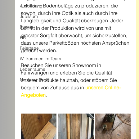
exklusive Bodenbeläge zu produzieren, die 
Ausbildung
sowohl durch ihre Optik als auch durch ihre 
Jubiläum
Langlebigkeit und Qualität überzeugen. Jeder 
Events
Schritt in der Produktion wird von uns mit 
grösster Sorgfalt überwacht, um sicherzustellen, 
HR
dass unsere Parkettböden höchsten Ansprüchen 
Feiertage
gerecht werden.
Willkommen im Team
Besuchen Sie unseren Showroom in 
Lebenräume
Fahrwangen und erleben Sie die Qualität 
Nachhaltigkeit
unserer Produkte hautnah, oder stöbern Sie 
bequem von Zuhause aus in 
unseren Online-
Angeboten
.