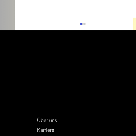
Packen Sie Ihr nächstes
Renovationsprojekt jetzt an – mit unseren
Bodenbelag-Schnäppchen
Keller + Steiner AG
Über uns
Karriere