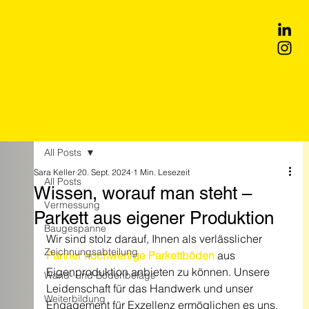
All Posts
Sara Keller
20. Sept. 2024
1 Min. Lesezeit
All Posts
Wissen, worauf man steht –
Vermessung
Parkett aus eigener Produktion
Baugespanne
Wir sind stolz darauf, Ihnen als verlässlicher 
Zeichnungsabteilung
Partner hochwertige Parkettböden
aus 
Eigenproduktion anbieten zu können. Unsere 
Wand- und Bodenbeläge
Leidenschaft für das Handwerk und unser 
Weiterbildung
Engagement für Exzellenz ermöglichen es uns, 