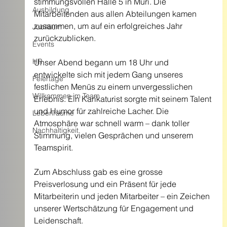
stimmungsvollen Halle 5 in Muri. Die 
Ausbildung
Mitarbeitenden aus allen Abteilungen kamen 
zusammen, um auf ein erfolgreiches Jahr 
Jubiläum
zurückzublicken.
Events
HR
Unser Abend begann um 18 Uhr und 
entwickelte sich mit jedem Gang unseres 
Feiertage
festlichen Menüs zu einem unvergesslichen 
Willkommen im Team
Erlebnis. Ein Karikaturist sorgte mit seinem Talent 
und Humor für zahlreiche Lacher. Die 
Lebenräume
Atmosphäre war schnell warm – dank toller 
Nachhaltigkeit
Stimmung, vielen Gesprächen und unserem 
Teamspirit.
Zum Abschluss gab es eine grosse 
Preisverlosung und ein Präsent für jede 
Mitarbeiterin und jeden Mitarbeiter – ein Zeichen 
unserer Wertschätzung für Engagement und 
Leidenschaft.