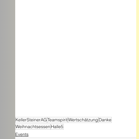
KellerSteinerAG
Teamspirit
Wertschätzung
Danke
Weihnachtsessen
Halle5
Events