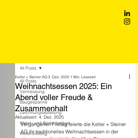
All Posts
Keller + Steiner AG
3. Dez. 2025
1 Min. Lesezeit
All Posts
Weihnachtsessen 2025: Ein
Vermessung
Abend voller Freude &
Baugespanne
Zusammenhalt
Zeichnungsabteilung
Aktualisiert:
4. Dez. 2025
Wand- und Bodenbeläge
Vergangenen Freitag feierte die Keller + Steiner 
AG ihr traditionelles Weihnachtsessen in der 
Weiterbildung