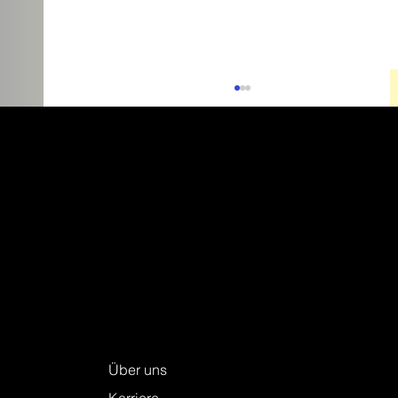
Alle warten gespannt darauf: Auflösung
unseres Wettbewerbs von der
Frühsommer-Ausstellung 2025!
Keller + Steiner AG
Über uns