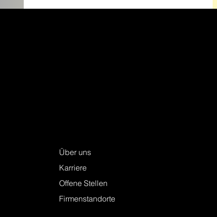
Packen Sie Ihr nächstes
Renovationsprojekt jetzt an – mit unseren
Bodenbelag-Schnäppchen
Keller + Steiner AG
Über uns
Karriere
Offene Stellen
Firmenstandorte