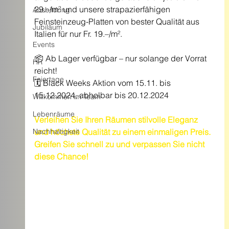
29.–/m² und unsere strapazierfähigen 
Ausbildung
Feinsteinzeug-Platten von bester Qualität aus 
Jubiläum
Italien für nur Fr. 19.–/m².
Events
📦 Ab Lager verfügbar – nur solange der Vorrat 
HR
reicht!
Feiertage
🗓️ Black Weeks Aktion vom 15.11. bis 
15.12.2024, abholbar bis 20.12.2024
Willkommen im Team
Lebenräume
Verleihen Sie Ihren Räumen stilvolle Eleganz 
Nachhaltigkeit
und höchste Qualität zu einem einmaligen Preis. 
Greifen Sie schnell zu und verpassen Sie nicht 
diese Chance!