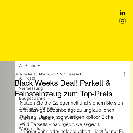
All Posts
Sara Keller
15. Nov. 2024
1 Min. Lesezeit
All Posts
Black Weeks Deal! Parkett &
Vermessung
Feinsteinzeug zum Top-Preis
Baugespanne
Nutzen Sie die Gelegenheit und sichern Sie sich 
Zeichnungsabteilung
erstklassige Bodenbeläge zu unglaublichen 
Preisen! Unsere hochwertigen kpfloor Eiche 
Wand- und Bodenbeläge
Wild Parketts – naturgeölt, weissgeölt, 
Weiterbildung
angeräuchert oder tiefgeräuchert – jetzt für nur Fr. 