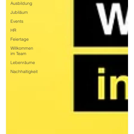
Ausbildung
Jubiläum
Events
HR
Feiertage
Willkommen
im Team
Lebenräume
Nachhaltigkeit