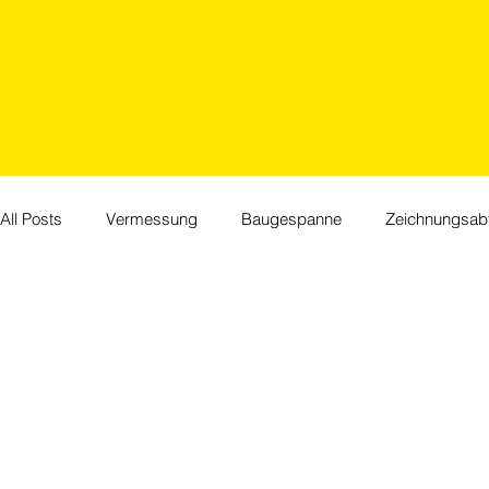
All Posts
Vermessung
Baugespanne
Zeichnungsabt
Jubiläum
Events
HR
Feiertage
Willkom