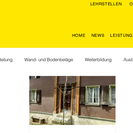
LEHRSTELLEN
O
HOME
NEWS
LEISTUN
eilung
Wand- und Bodenbeläge
Weiterbildung
Ausb
men im Team
Lebenräume
Nachhaltigkeit