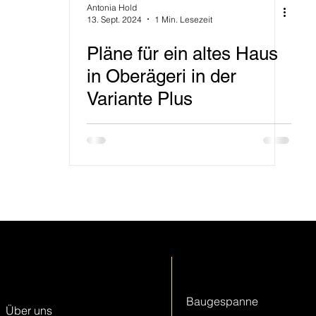
Antonia Hold
13. Sept. 2024
1 Min. Lesezeit
Pläne für ein altes Haus
in Oberägeri in der
Variante Plus
Keller + Steiner
Leistungen
AG
Baugespanne
Über uns