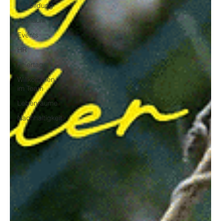
Ausbildung
Jubiläum
Events
HR
Feiertage
Willkommen
im Team
Lebenräume
Nachhaltigkeit