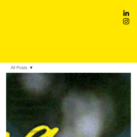
All Posts
All Posts
Vermessung
Baugespanne
Zeichnungsabteilung
Wand- und
Bodenbeläge
Weiterbildung