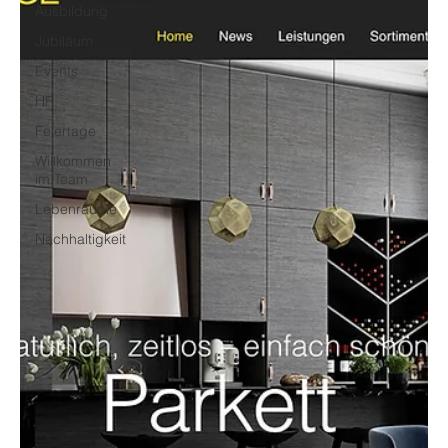
Ausbildung
Jubiläum
Events
HR
Feiertage
Willkommen
im Team
Lebenräume
Nachhaltigkeit