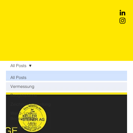
All Posts
All Posts
Vermessung
Baugespanne
Zeichnungsabteilung
Wand- und
Bodenbeläge
Weiterbildung