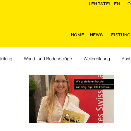
LEHRSTELLEN
O
HOME
NEWS
LEISTUN
eilung
Wand- und Bodenbeläge
Weiterbildung
Ausb
men im Team
Lebenräume
Nachhaltigkeit