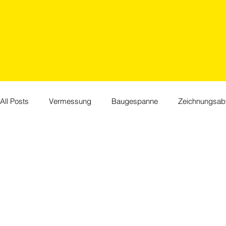
All Posts
Vermessung
Baugespanne
Zeichnungsabt
Jubiläum
Events
HR
Feiertage
Willkom