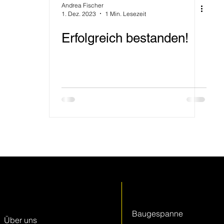
Andrea Fischer
1. Dez. 2023
1 Min. Lesezeit
Erfolgreich bestanden!
Keller + Steiner
Leistungen
AG
Baugespanne
Über uns