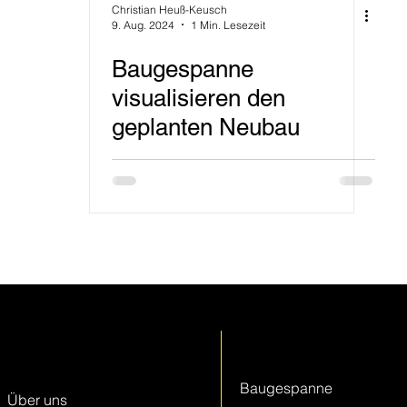
Christian Heuß-Keusch
9. Aug. 2024
1 Min. Lesezeit
Baugespanne
visualisieren den
geplanten Neubau
Keller + Steiner
Leistungen
AG
Baugespanne
Über uns