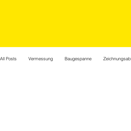
All Posts
Vermessung
Baugespanne
Zeichnungsabt
Jubiläum
Events
HR
Feiertage
Willkom