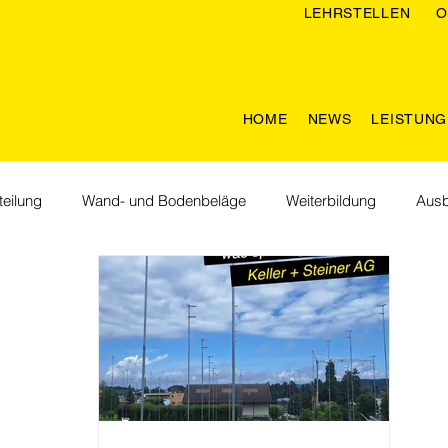
LEHRSTELLEN
O
HOME
NEWS
LEISTUN
eilung
Wand- und Bodenbeläge
Weiterbildung
Ausb
men im Team
Lebenräume
Nachhaltigkeit