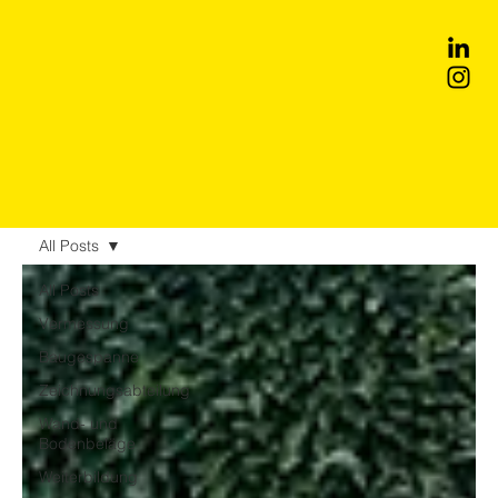
All Posts
All Posts
Vermessung
Baugespanne
Zeichnungsabteilung
Wand- und
Bodenbeläge
Weiterbildung