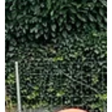
Ausbildung
Jubiläum
Events
HR
Feiertage
Willkommen
im Team
Lebenräume
Nachhaltigkeit