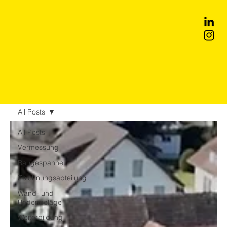
All Posts
All Posts
Vermessung
Baugespanne
Zeichnungsabteilung
Wand- und
Bodenbeläge
Weiterbildung