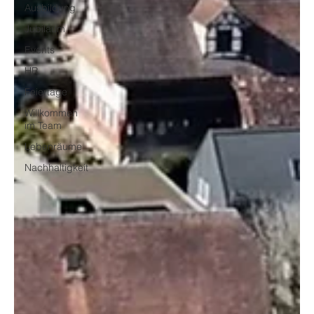
Ausbildung
Jubiläum
Events
HR
Feiertage
Willkommen
im Team
Lebenräume
Nachhaltigkeit