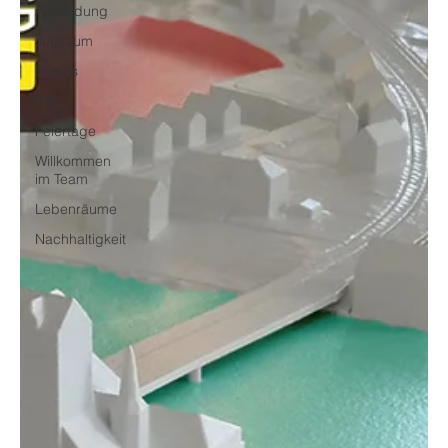
Ausbildung
Jubiläum
Events
HR
Feiertage
Willkommen
im Team
Lebenräume
Nachhaltigkeit