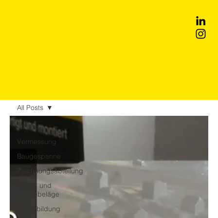
All Posts
All Posts
Vermessung
Baugespanne
Zeichnungsabteilung
Wand- und
Bodenbeläge
Weiterbildung