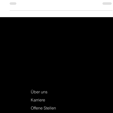
Ein spannendes Projekt zwischen historischer
Bausubstanz und moderner Vermessungstechnologie.
Keller + Steiner AG
Über uns