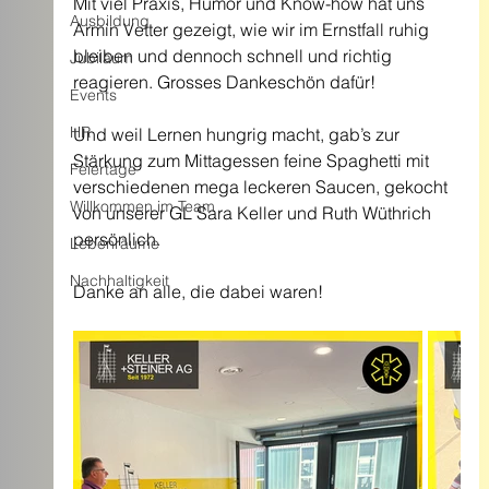
Mit viel Praxis, Humor und Know-how hat uns 
Ausbildung
Armin Vetter gezeigt, wie wir im Ernstfall ruhig 
bleiben und dennoch schnell und richtig 
Jubiläum
reagieren. Grosses Dankeschön dafür!
Events
HR
Und weil Lernen hungrig macht, gab’s zur 
Stärkung zum Mittagessen feine Spaghetti mit 
Feiertage
verschiedenen mega leckeren Saucen, gekocht 
Willkommen im Team
von unserer GL Sara Keller und Ruth Wüthrich 
persönlich.
Lebenräume
Nachhaltigkeit
Danke an alle, die dabei waren!