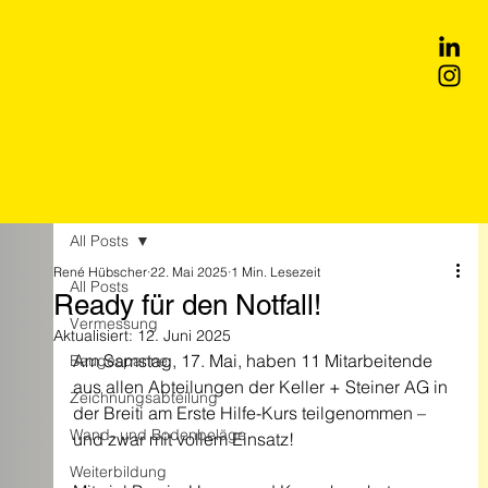
All Posts
René Hübscher
22. Mai 2025
1 Min. Lesezeit
All Posts
Ready für den Notfall!
Vermessung
Aktualisiert:
12. Juni 2025
Am Samstag, 17. Mai, haben 11 Mitarbeitende 
Baugespanne
aus allen Abteilungen der Keller + Steiner AG in 
Zeichnungsabteilung
der Breiti am Erste Hilfe-Kurs teilgenommen – 
Wand- und Bodenbeläge
und zwar mit vollem Einsatz!
Weiterbildung