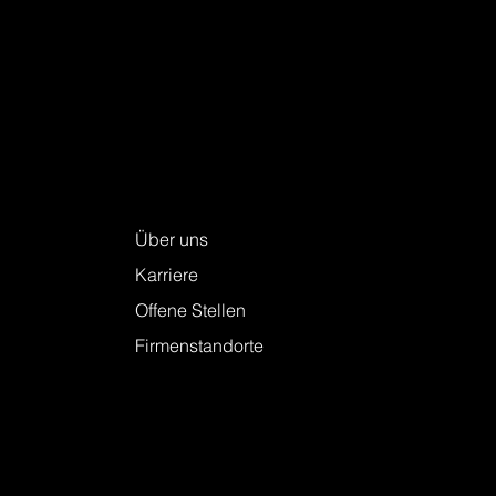
Persönliche Entwicklung als Erfolgsfaktor
Keller + Steiner AG
Über uns
Karriere
Offene Stellen
Firmenstandorte
Leistungen