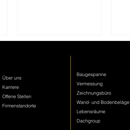
Keller + Steiner
Leistungen
AG
Baugespanne
Über uns
Vermessung
Karriere
Drohnen in der Vermessung –
Droh
Zeichnungsbüro
Offene Stellen
Teil 2: Grosse Mengen,
Teil 
Wand- und Bodenbeläge
schnell erfasst
gefä
Firmenstandorte
Lebensräume
Dachgroup