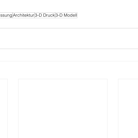
ssung
Architektur
3-D Druck
3-D Modell