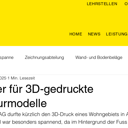
LEHRSTELLEN
O
HOME
NEWS
LEISTUN
spanne
Zeichnungsabteilung
Wand- und Bodenbeläge
2025
1 Min. Lesezeit
Feiertage
Willkommen im Team
Lebenräume
Nac
er für 3D-gedruckte
urmodelle
 AG durfte kürzlich den 3D-Druck eines Wohngebiets in A
ll war besonders spannend, da im Hintergrund der Fuss