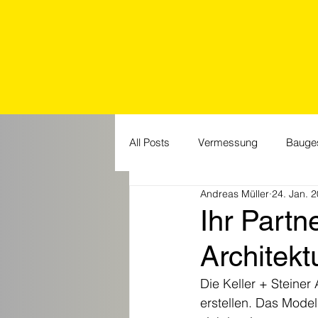
All Posts
Vermessung
Bauge
Andreas Müller
24. Jan. 
Jubiläum
Events
HR
Ihr Partn
Architekt
Die Keller + Steiner
erstellen. Das Mode