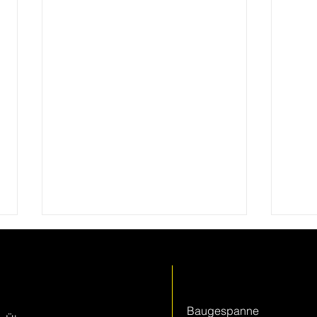
Keller + Steiner
Leistungen
AG
Baugespanne