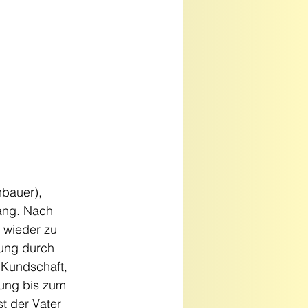
nbauer), 
ang. Nach 
 wieder zu 
ung durch 
 Kundschaft, 
tung bis zum 
t der Vater 