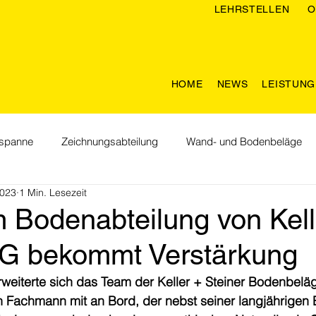
LEHRSTELLEN
O
HOME
NEWS
LEISTUN
spanne
Zeichnungsabteilung
Wand- und Bodenbeläge
2023
1 Min. Lesezeit
Feiertage
Willkommen im Team
Lebenräume
Nac
 Bodenabteilung von Kell
AG bekommt Verstärkung
eiterte sich das Team der Keller + Steiner Bodenbeläge
n Fachmann mit an Bord, der nebst seiner langjährigen 