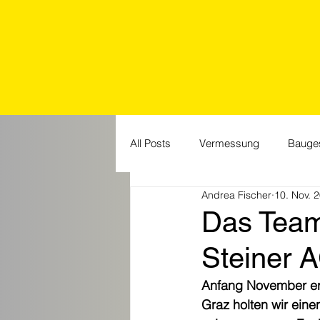
All Posts
Vermessung
Bauge
Andrea Fischer
10. Nov. 
Jubiläum
Events
HR
Das Team
Steiner 
Anfang November erw
Graz holten wir eine