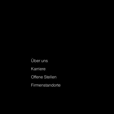
Fünf Jahre. Hunderte Baustellen. Einer,
der immer liefert.
Keller + Steiner AG
Über uns
Karriere
Offene Stellen
Firmenstandorte
Leistungen