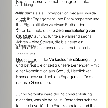
Kapitel unserer Unternehmensgeschichte.
Ausbildung
Jubiläum
Was damals als Einzelposition begann, wurde 
durch ihr Engagement, ihre Fachkompetenz und 
Events
ihre Eigeninitiative zu etwas Bleibendem: 
HR
Veronika baute unsere 
Zeichnerabteilung von 
Grund auf
 auf und führte sie während sechs 
Feiertage
Jahren – eine Struktur, die bis heute ein 
Willkommen im Team
tragender Pfeiler unseres Unternehmens ist.
Lebenräume
Heute ist sie in der 
Verkaufsunterstützung
 tätig 
Nachhaltigkeit
und betreut gleichzeitig unsere Lernenden – mit 
einer Kombination aus Geduld, Herzlichkeit, 
Konsequenz und echtem Engagement für die 
nächste Generation.
„Ohne Veronika wäre die Zeichnerabteilung 
nicht das, was sie heute ist. Besonders schätze 
ich ihre Loyalität, ihre Fachkompetenz und ihre 