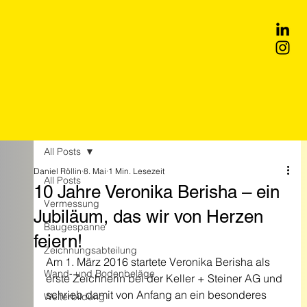
All Posts
Daniel Röllin
8. Mai
1 Min. Lesezeit
All Posts
10 Jahre Veronika Berisha – ein
Vermessung
Jubiläum, das wir von Herzen
Baugespanne
feiern!
Zeichnungsabteilung
Am 1. März 2016 startete Veronika Berisha als 
Wand- und Bodenbeläge
erste Zeichnerin bei der Keller + Steiner AG und 
schrieb damit von Anfang an ein besonderes 
Weiterbildung